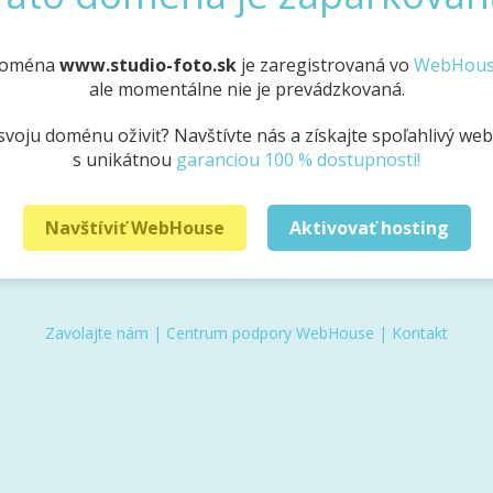
oména
www.studio-foto.sk
je zaregistrovaná vo
WebHou
ale momentálne nie je prevádzkovaná.
svoju doménu oživiť? Navštívte nás a získajte spoľahlivý we
s unikátnou
garanciou 100 % dostupnosti!
Navštíviť WebHouse
Aktivovať hosting
Zavolajte nám
|
Centrum podpory WebHouse
|
Kontakt